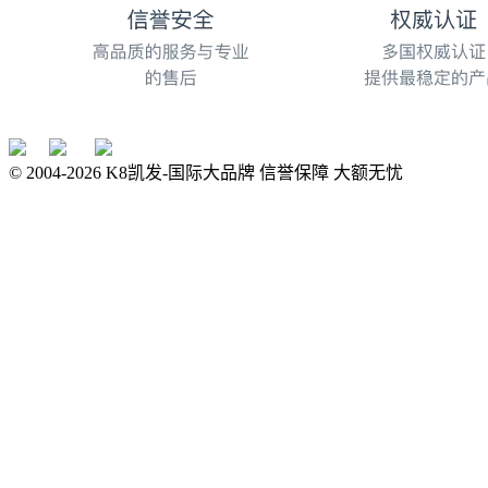
© 2004-
2026
K8凯发-国际大品牌 信誉保障 大额无忧