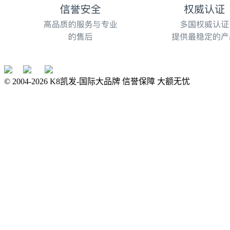
© 2004-
2026
K8凯发-国际大品牌 信誉保障 大额无忧