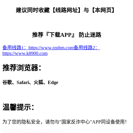
建议同时收藏【线路网址】与【本网页】
推荐『下载APP』 防止迷路
备用线路
1
：
https://www.rznbm.com
备用线路
2
：
https://www.k8900.com
推荐浏览器：
谷歌、Safari、火狐、Edge
温馨提示：
为了您的隐私安全，请勿与"国家反诈中心"APP同设备使用！