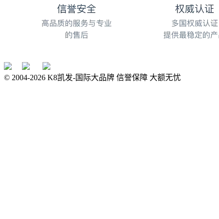
© 2004-
2026
K8凯发-国际大品牌 信誉保障 大额无忧