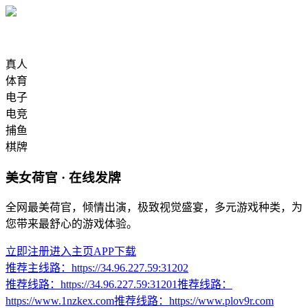
真人
体育
电子
电竞
捕鱼
棋牌
美女荷官 · 在线发牌
全网最美荷官，倾情出演，极致视觉盛宴，多元游戏种类，为
您带来最舒心的游戏体验。
立即注册
进入主页
APP下载
推荐主线路：
https://34.96.227.59:31202
推荐线路：
https://34.96.227.59:31201
推荐线路：
https://www.1nzkex.com
推荐线路：
https://www.plov9r.com