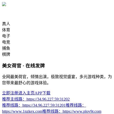
真人
体育
电子
电竞
捕鱼
棋牌
美女荷官 · 在线发牌
全网最美荷官，倾情出演，极致视觉盛宴，多元游戏种类，为
您带来最舒心的游戏体验。
立即注册
进入主页
APP下载
推荐主线路：
https://34.96.227.59:31202
推荐线路：
https://34.96.227.59:31201
推荐线路：
https://www.1nzkex.com
推荐线路：
https://www.plov9r.com