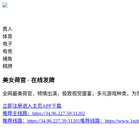
真人
体育
电子
电竞
捕鱼
棋牌
美女荷官 · 在线发牌
全网最美荷官，倾情出演，极致视觉盛宴，多元游戏种类，为
立即注册
进入主页
APP下载
推荐主线路：
https://34.96.227.59:31202
推荐线路：
https://34.96.227.59:31201
推荐线路：
https://www.1nz