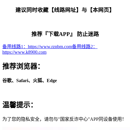
建议同时收藏【线路网址】与【本网页】
推荐『下载APP』 防止迷路
备用线路
1
：
https://www.rznbm.com
备用线路
2
：
https://www.k8900.com
推荐浏览器：
谷歌、Safari、火狐、Edge
温馨提示：
为了您的隐私安全，请勿与"国家反诈中心"APP同设备使用！