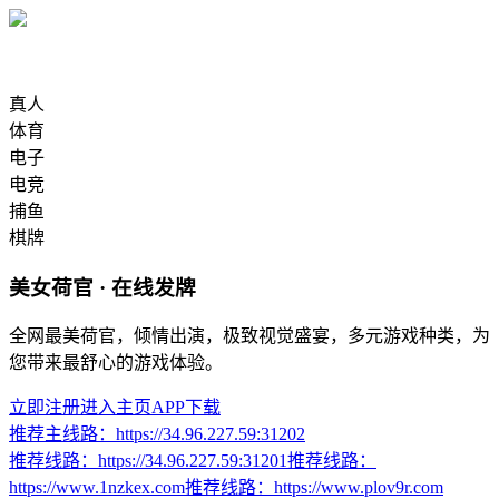
真人
体育
电子
电竞
捕鱼
棋牌
美女荷官 · 在线发牌
全网最美荷官，倾情出演，极致视觉盛宴，多元游戏种类，为
您带来最舒心的游戏体验。
立即注册
进入主页
APP下载
推荐主线路：
https://34.96.227.59:31202
推荐线路：
https://34.96.227.59:31201
推荐线路：
https://www.1nzkex.com
推荐线路：
https://www.plov9r.com