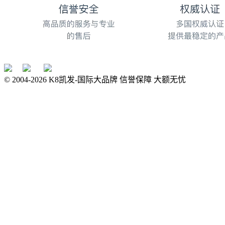
© 2004-
2026
K8凯发-国际大品牌 信誉保障 大额无忧