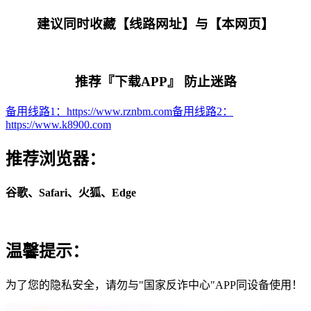
建议同时收藏【线路网址】与【本网页】
推荐『下载APP』 防止迷路
备用线路
1
：
https://www.rznbm.com
备用线路
2
：
https://www.k8900.com
推荐浏览器：
谷歌、Safari、火狐、Edge
温馨提示：
为了您的隐私安全，请勿与"国家反诈中心"APP同设备使用！