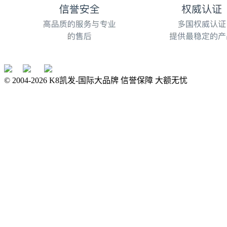
© 2004-
2026
K8凯发-国际大品牌 信誉保障 大额无忧