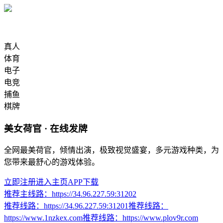
真人
体育
电子
电竞
捕鱼
棋牌
美女荷官 · 在线发牌
全网最美荷官，倾情出演，极致视觉盛宴，多元游戏种类，为
您带来最舒心的游戏体验。
立即注册
进入主页
APP下载
推荐主线路：
https://34.96.227.59:31202
推荐线路：
https://34.96.227.59:31201
推荐线路：
https://www.1nzkex.com
推荐线路：
https://www.plov9r.com