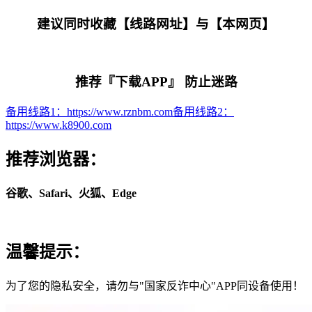
建议同时收藏【线路网址】与【本网页】
推荐『下载APP』 防止迷路
备用线路
1
：
https://www.rznbm.com
备用线路
2
：
https://www.k8900.com
推荐浏览器：
谷歌、Safari、火狐、Edge
温馨提示：
为了您的隐私安全，请勿与"国家反诈中心"APP同设备使用！