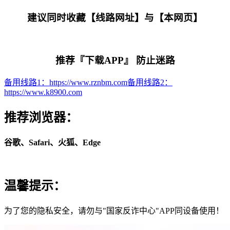
建议同时收藏【线路网址】与【本网页】
推荐『下载APP』 防止迷路
备用线路
1
：
https://www.rznbm.com
备用线路
2
：
https://www.k8900.com
推荐浏览器：
谷歌、Safari、火狐、Edge
温馨提示：
为了您的隐私安全，请勿与"国家反诈中心"APP同设备使用！