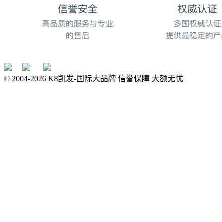
© 2004-
2026
K8凯发-国际大品牌 信誉保障 大额无忧