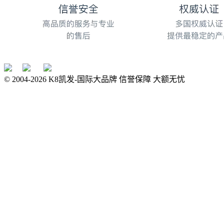
© 2004-
2026
K8凯发-国际大品牌 信誉保障 大额无忧