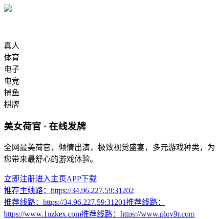
真人
体育
电子
电竞
捕鱼
棋牌
美女荷官 · 在线发牌
全网最美荷官，倾情出演，极致视觉盛宴，多元游戏种类，为
您带来最舒心的游戏体验。
立即注册
进入主页
APP下载
推荐主线路：
https://34.96.227.59:31202
推荐线路：
https://34.96.227.59:31201
推荐线路：
https://www.1nzkex.com
推荐线路：
https://www.plov9r.com