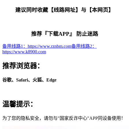
建议同时收藏【线路网址】与【本网页】
推荐『下载APP』 防止迷路
备用线路
1
：
https://www.rznbm.com
备用线路
2
：
https://www.k8900.com
推荐浏览器：
谷歌、Safari、火狐、Edge
温馨提示：
为了您的隐私安全，请勿与"国家反诈中心"APP同设备使用！