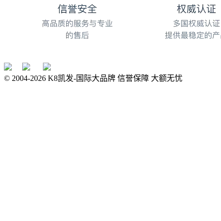
© 2004-
2026
K8凯发-国际大品牌 信誉保障 大额无忧