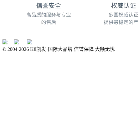
© 2004-
2026
K8凯发-国际大品牌 信誉保障 大额无忧