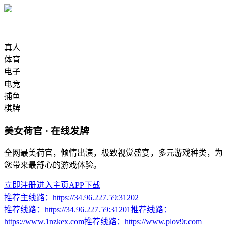
真人
体育
电子
电竞
捕鱼
棋牌
美女荷官 · 在线发牌
全网最美荷官，倾情出演，极致视觉盛宴，多元游戏种类，为
您带来最舒心的游戏体验。
立即注册
进入主页
APP下载
推荐主线路：
https://34.96.227.59:31202
推荐线路：
https://34.96.227.59:31201
推荐线路：
https://www.1nzkex.com
推荐线路：
https://www.plov9r.com