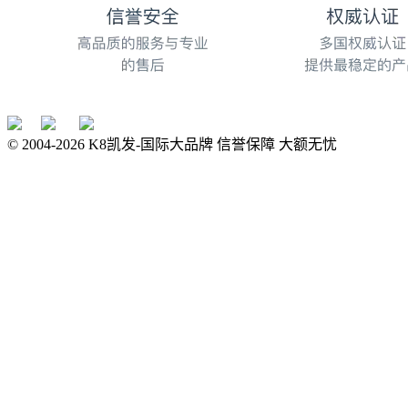
© 2004-
2026
K8凯发-国际大品牌 信誉保障 大额无忧