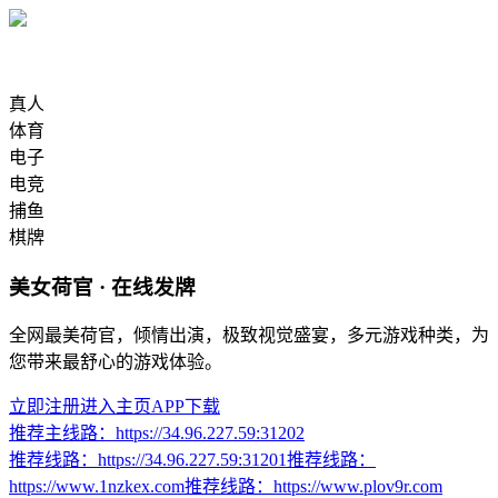
真人
体育
电子
电竞
捕鱼
棋牌
美女荷官 · 在线发牌
全网最美荷官，倾情出演，极致视觉盛宴，多元游戏种类，为
您带来最舒心的游戏体验。
立即注册
进入主页
APP下载
推荐主线路：
https://34.96.227.59:31202
推荐线路：
https://34.96.227.59:31201
推荐线路：
https://www.1nzkex.com
推荐线路：
https://www.plov9r.com