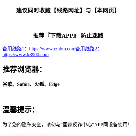
建议同时收藏【线路网址】与【本网页】
推荐『下载APP』 防止迷路
备用线路
1
：
https://www.rznbm.com
备用线路
2
：
https://www.k8900.com
推荐浏览器：
谷歌、Safari、火狐、Edge
温馨提示：
为了您的隐私安全，请勿与"国家反诈中心"APP同设备使用！