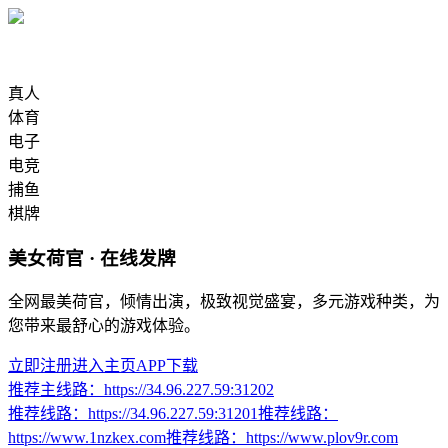
真人
体育
电子
电竞
捕鱼
棋牌
美女荷官 · 在线发牌
全网最美荷官，倾情出演，极致视觉盛宴，多元游戏种类，为
您带来最舒心的游戏体验。
立即注册
进入主页
APP下载
推荐主线路：
https://34.96.227.59:31202
推荐线路：
https://34.96.227.59:31201
推荐线路：
https://www.1nzkex.com
推荐线路：
https://www.plov9r.com