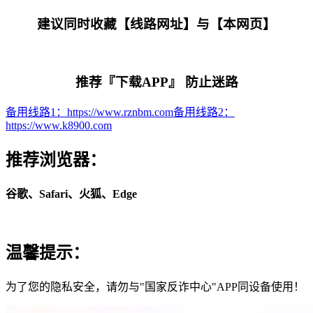
建议同时收藏【线路网址】与【本网页】
推荐『下载APP』 防止迷路
备用线路
1
：
https://www.rznbm.com
备用线路
2
：
https://www.k8900.com
推荐浏览器：
谷歌、Safari、火狐、Edge
温馨提示：
为了您的隐私安全，请勿与"国家反诈中心"APP同设备使用！