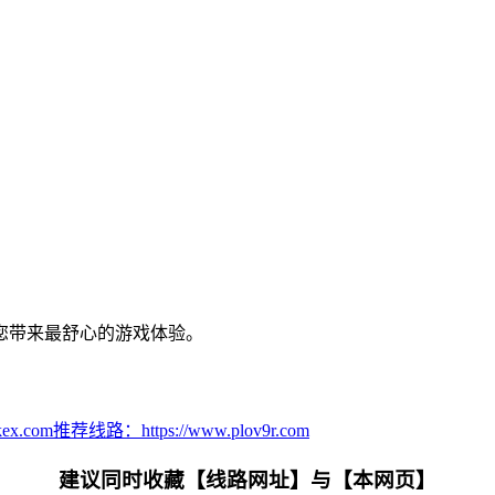
您带来最舒心的游戏体验。
kex.com
推荐线路：
https://www.plov9r.com
建议同时收藏【线路网址】与【本网页】