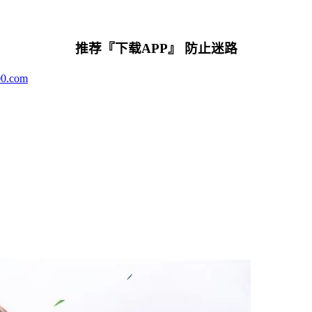
推荐『下载APP』 防止迷路
00.com