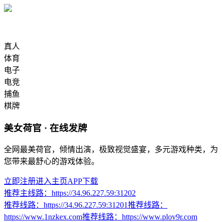
真人
体育
电子
电竞
捕鱼
棋牌
美女荷官 · 在线发牌
全网最美荷官，倾情出演，极致视觉盛宴，多元游戏种类，为
您带来最舒心的游戏体验。
立即注册
进入主页
APP下载
推荐主线路：
https://34.96.227.59:31202
推荐线路：
https://34.96.227.59:31201
推荐线路：
https://www.1nzkex.com
推荐线路：
https://www.plov9r.com