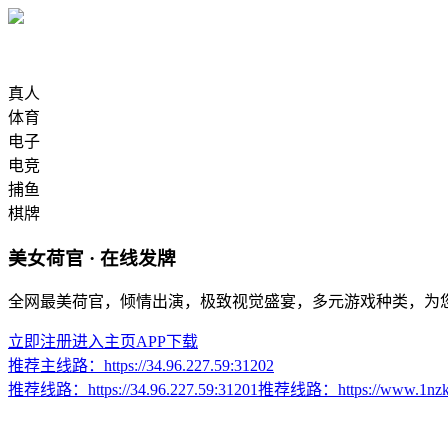
真人
体育
电子
电竞
捕鱼
棋牌
美女荷官 · 在线发牌
全网最美荷官，倾情出演，极致视觉盛宴，多元游戏种类，为
立即注册
进入主页
APP下载
推荐主线路：
https://34.96.227.59:31202
推荐线路：
https://34.96.227.59:31201
推荐线路：
https://www.1nz