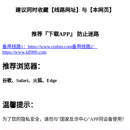
建议同时收藏【线路网址】与【本网页】
推荐『下载APP』 防止迷路
备用线路
1
：
https://www.rznbm.com
备用线路
2
：
https://www.k8900.com
推荐浏览器：
谷歌、Safari、火狐、Edge
温馨提示：
为了您的隐私安全，请勿与"国家反诈中心"APP同设备使用！