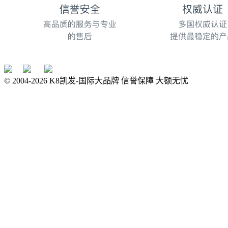
© 2004-
2026
K8凯发-国际大品牌 信誉保障 大额无忧