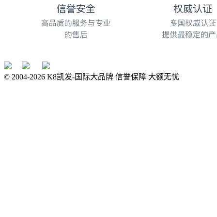
© 2004-
2026
K8凯发-国际大品牌 信誉保障 大额无忧