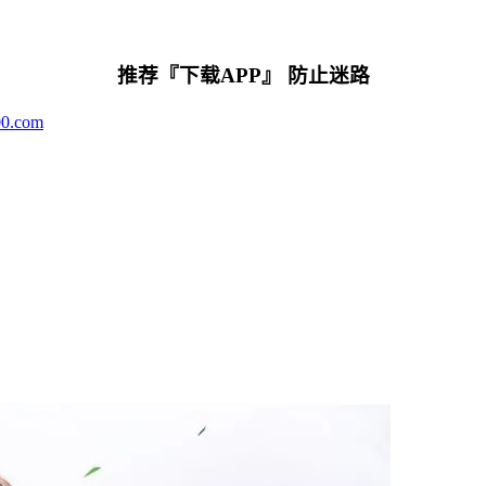
推荐『下载APP』 防止迷路
00.com